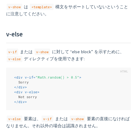
は
構文をサポートしていないということ
v-show
<template>
に注意してください。
v-else
または
に対して “else block” を示すために、
v-if
v-show
ディレクティブを使用できます:
v-else
<
div
v-if
=
"Math.random() > 0.5"
>
  Sorry
</
div
>
<
div
v-else
>
  Not sorry
</
div
>
要素は、
または
要素の直後になければ
v-else
v-if
v-show
なりません。それ以外の場合は認識されません。